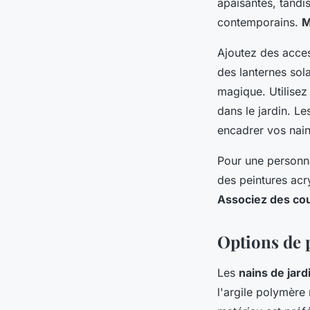
apaisantes, tandi
contemporains.
M
Ajoutez des acce
des lanternes sola
magique. Utilise
dans le jardin. L
encadrer vos nain
Pour une personna
des peintures acr
Associez des cou
Options de p
Les
nains de jard
l'argile polymère