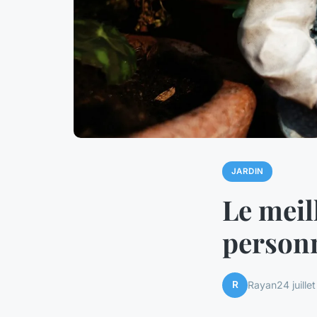
JARDIN
Le meil
personn
R
Rayan
24 juille