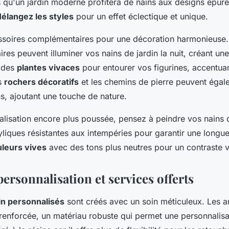
s qu'un jardin moderne profitera de nains aux designs épuré
élangez les styles
pour un effet éclectique et unique.
ssoires complémentaires pour une décoration harmonieuse.
ires peuvent illuminer vos nains de jardin la nuit, créant u
z des
plantes vivaces
pour entourer vos figurines, accentua
es
rochers décoratifs
et les chemins de pierre peuvent égale
s, ajoutant une touche de nature.
lisation encore plus poussée, pensez à peindre vos nains de
yliques résistantes aux intempéries pour garantir une longue
leurs vives
avec des tons plus neutres pour un contraste vi
ersonnalisation et services offerts
in personnalisés
sont créés avec un soin méticuleux. Les art
 renforcée, un matériau robuste qui permet une personnalisat