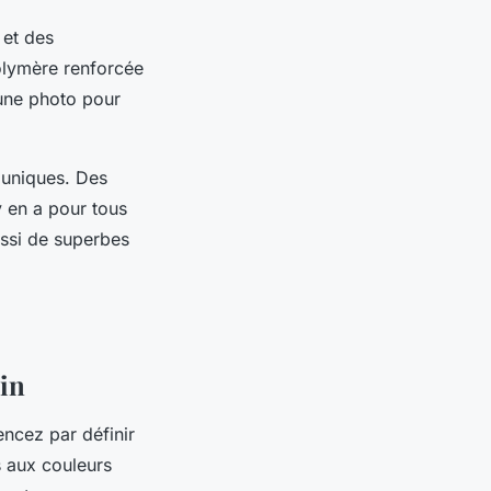
 et des
polymère renforcée
une photo pour
s uniques. Des
y en a pour tous
ussi de superbes
din
encez par définir
s aux couleurs