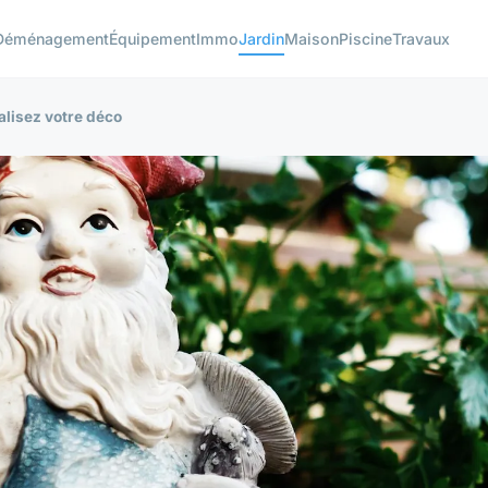
Déménagement
Équipement
Immo
Jardin
Maison
Piscine
Travaux
alisez votre déco