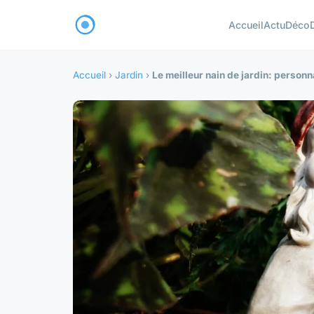
Accueil
Actu
Déco
Accueil
›
Jardin
›
Le meilleur nain de jardin: personn