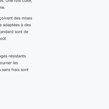
es. Une fois cuite,
ine.
çoivent des mises
re adaptées à des
standard sont de
coût
ges résistants
ourner les
s sans frais sont