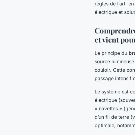
règles de l’art, e
électrique et sol
Comprendre
et vient pou
Le principe du
br
source lumineuse 
couloir. Cette con
passage intensif o
Le système est co
électrique (souvent
« navettes » (gén
d’un fil de terre 
optimale, notamme