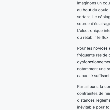
Imaginons un coulo
au bout du couloir
sortant. Le câbla
source d’éclairag
L’électronique int
ou rétablir le flux
Pour les novices e
fréquente réside 
dysfonctionnement
notamment une sec
capacité suffisant
Par ailleurs, la 
contraintes de mis
distances règleme
inévitable pour to