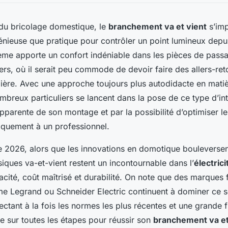
du bricolage domestique, le
branchement va et vient
s’im
génieuse que pratique pour contrôler un point lumineux depu
tème apporte un confort indéniable dans les pièces de passag
iers, où il serait peu commode de devoir faire des allers-re
mière. Avec une approche toujours plus autodidacte en mati
mbreux particuliers se lancent dans la pose de ce type d’inte
apparente de son montage et par la possibilité d’optimiser l
iquement à un professionnel.
ée 2026, alors que les innovations en domotique bouleversent
siques va-et-vient restent un incontournable dans l’
électric
ficacité, coût maîtrisé et durabilité. On note que des marques
Legrand ou Schneider Electric continuent à dominer ce s
ctant à la fois les normes les plus récentes et une grande f
 sur toutes les étapes pour réussir son
branchement va et