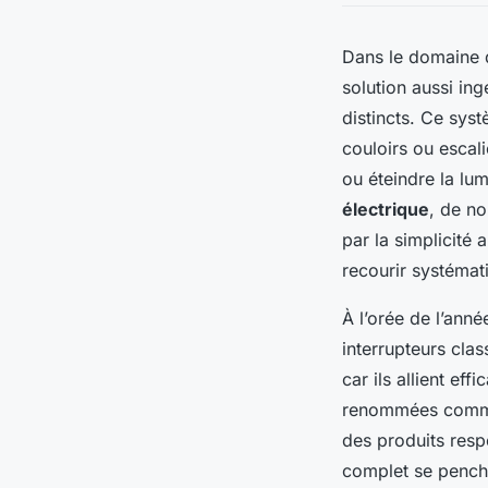
Dans le domaine 
solution aussi in
distincts. Ce sys
couloirs ou escal
ou éteindre la lu
électrique
, de no
par la simplicité 
recourir systémat
À l’orée de l’ann
interrupteurs clas
car ils allient ef
renommées comme 
des produits respe
complet se penche