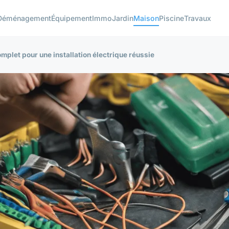
Déménagement
Équipement
Immo
Jardin
Maison
Piscine
Travaux
mplet pour une installation électrique réussie