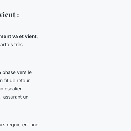
ient :
ent va et vient
,
arfois très
n phase vers le
n fil de retour
n escalier
, assurant un
urs requièrent une