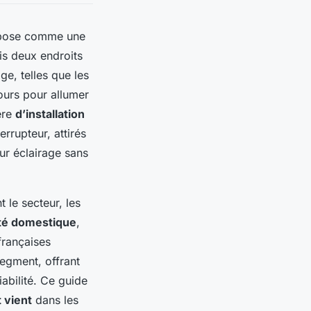
pose comme une
is deux endroits
e, telles que les
tours pour allumer
ère
d’installation
rrupteur, attirés
eur éclairage sans
 le secteur, les
ité domestique
,
 françaises
egment, offrant
iabilité. Ce guide
 vient
dans les