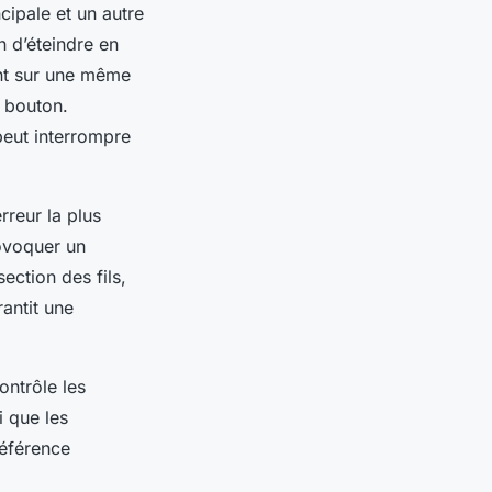
cipale et un autre
en d’éteindre en
ent sur une même
 bouton.
 peut interrompre
rreur la plus
ovoquer un
ection des fils,
antit une
ontrôle les
i que les
référence